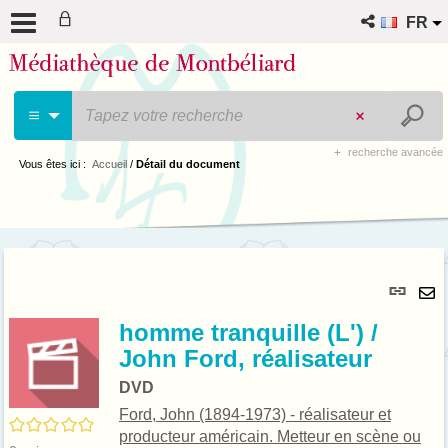
FR
recherche avancée
Vous êtes ici :
Accueil
/
Détail du document
Lie
per
En
(No
homme tranquille (L') /
pa
fenê
John Ford, réalisateur
ma
DVD
Ford, John (1894-1973) - réalisateur et
/5
producteur américain. Metteur en scène ou