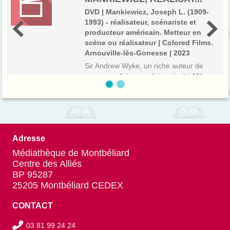
pe...
DVD | Mankiewicz, Joseph L. (1909-
1993) - réalisateur, scénariste et
producteur américain. Metteur en
scène ou réalisateur | Colored Films.
Arnouville-lès-Gonesse | 2023
Sir Andrew Wyke, un riche auteur de
romans policiers anglais, a invité Milo
Tindle, un coiffeur londonien d'origine
plus modeste, à lui rendre visite dans sa
somptueuse résidence, aménagée et
décorée avec un art consommé du
trompe...
Adresse
Médiathèque de Montbéliard
Centre des Alliés
BP 95287
25205 Montbéliard CEDEX
CONTACT
03 81 99 24 24