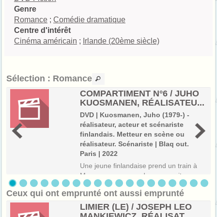
Genre
Romance
;
Comédie dramatique
Centre d'intérêt
Cinéma américain
;
Irlande (20ème siècle)
Sélection
: Romance
COMPARTIMENT N°6 / JUHO
KUOSMANEN, RÉALISATEU...
DVD | Kuosmanen, Juho (1979-) -
réalisateur, acteur et scénariste
finlandais. Metteur en scène ou
réalisateur. Scénariste | Blaq out.
Paris | 2022
Une jeune finlandaise prend un train à
Moscou pour se rendre sur un site
r
archéologique en Mer Arctique. Elle est
Ceux qui ont emprunté ont aussi emprunté
contrainte de partager son compartiment
avec un inconnu. Cette cohabitation et
LIMIER (LE) / JOSEPH LEO
d'improbables rencontres vont peu à
MANKIEWICZ, RÉALISAT...