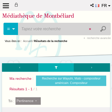
FR
recherche avancée
Vous êtes ici :
Accueil
/
Résultats de la recherche
Ma recherche :
Recherche sur Wayuhi, Mato - compositeur
américain. Compositeur
Résultats
1
-
1
/ 1
Pertinence
Tri :