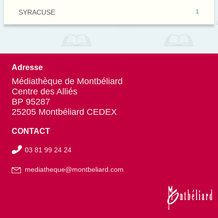
filtre
mise
cliquer
-
-
SYRACUSE
1
à
pour
la
1
jour
ajouter
recherche
résultats
automatiquement
le
est
-
filtre
mise
cliquer
-
à
pour
la
Adresse
jour
ajouter
recherche
automatiquement
le
Médiathèque de Montbéliard
est
filtre
Centre des Alliés
mise
-
BP 95287
à
la
25205 Montbéliard CEDEX
jour
recherche
automatiquement
est
CONTACT
mise
à
03 81 99 24 24
jour
automatiquement
mediatheque@montbeliard.com