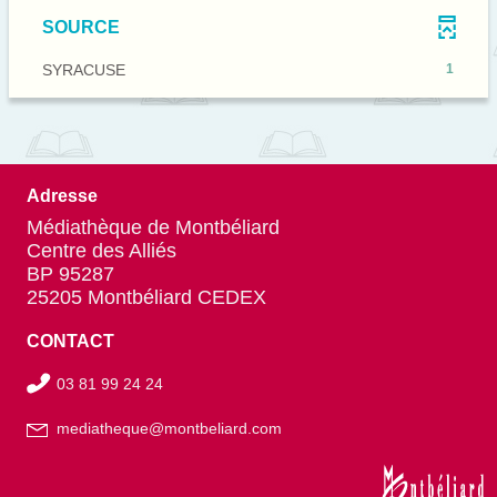
recherche
résultats
automatiquement
le
SOURCE
est
-
filtre
mise
cliquer
-
-
SYRACUSE
1
à
pour
la
1
jour
ajouter
recherche
résultats
automatiquement
le
est
-
filtre
mise
cliquer
-
à
pour
la
Adresse
jour
ajouter
recherche
automatiquement
le
Médiathèque de Montbéliard
est
filtre
Centre des Alliés
mise
-
BP 95287
à
la
25205 Montbéliard CEDEX
jour
recherche
automatiquement
est
CONTACT
mise
à
03 81 99 24 24
jour
automatiquement
mediatheque@montbeliard.com