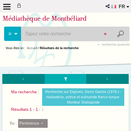
FR
recherche avancée
Vous êtes ici :
Accueil
/
Résultats de la recherche
Ma recherche :
Recherche sur Ergüven, Deniz Gamze (1978-) -
réalisatrice, actrice et scénariste franco-turque.
Monteur. Dialoguiste
Résultats
1
-
1
/ 1
Pertinence
Tri :