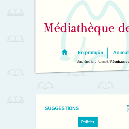
Aller
Aller
Aller
au
au
à
menu
contenu
la
recherche
En pratique
Animat
Vous êtes ici :
Accueil
/
Résultats de
SUGGESTIONS
-
Policier
1