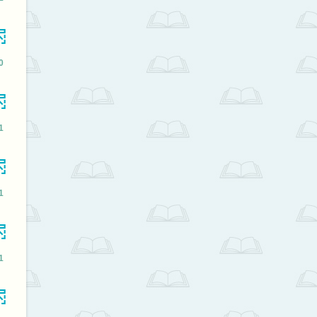
0
1
1
1