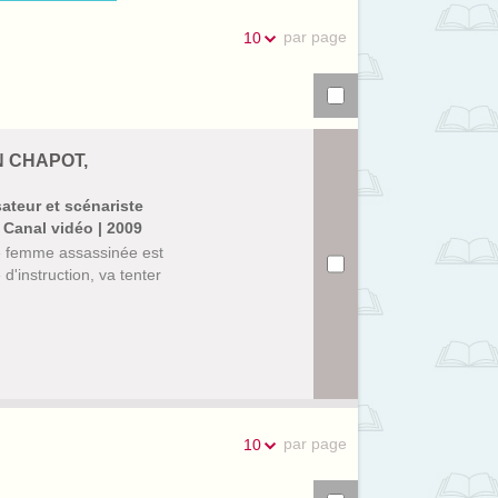
la
recherches
par page
10
recherche
N CHAPOT,
sateur et scénariste
 Canal vidéo | 2009
e femme assassinée est
d'instruction, va tenter
par page
10