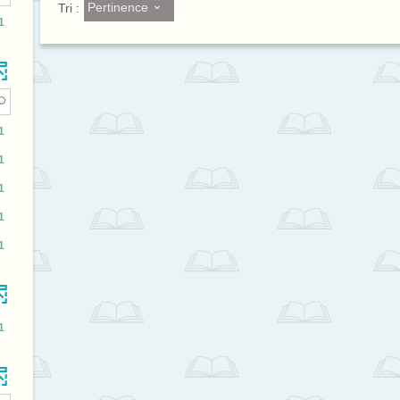
Pertinence
Tri :
1
1
1
1
1
1
1