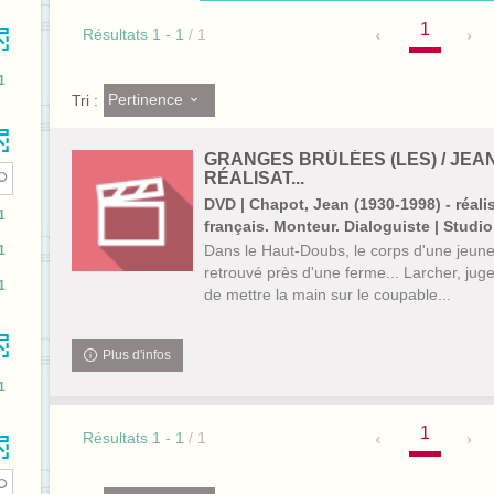
1
Résultats
1
-
1
/ 1
1
Pertinence
Tri :
GRANGES BRÛLÉES (LES) / JEA
RÉALISAT...
DVD | Chapot, Jean (1930-1998) - réali
1
français. Monteur. Dialoguiste | Studio
Dans le Haut-Doubs, le corps d'une jeun
1
retrouvé près d'une ferme... Larcher, juge 
1
de mettre la main sur le coupable...
Plus d'infos
1
1
Résultats
1
-
1
/ 1