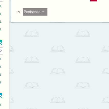
1
Pertinence
Tri :
1
1
1
1
1
1
1
1