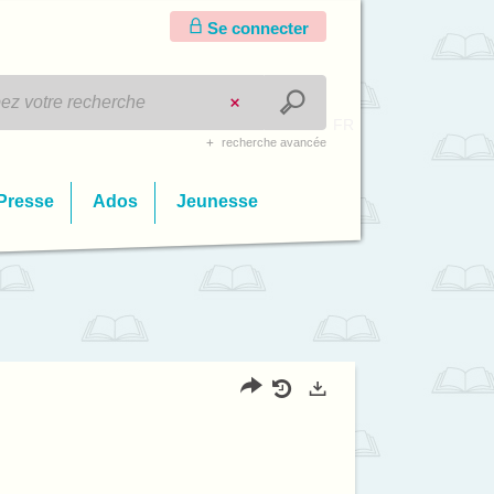
Se connecter
FR
recherche avancée
Presse
Ados
Jeunesse
Partager
Historique
Exports
l'URL
de
de
vos