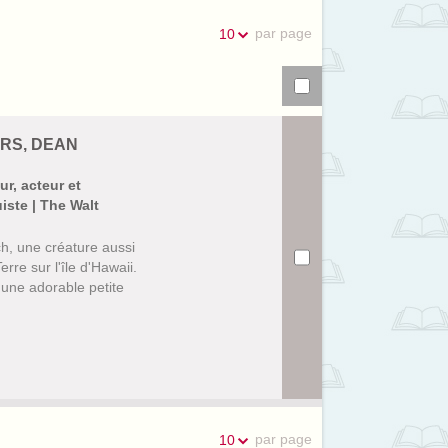
la
recherches
par page
10
recherche
ERS, DEAN
ur, acteur et
iste | The Walt
h, une créature aussi
rre sur l'île d'Hawaii.
o, une adorable petite
par page
10