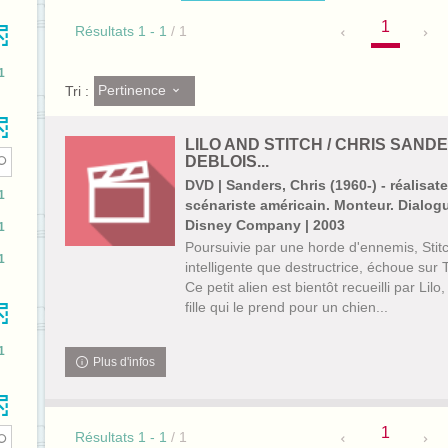
1
Résultats
1
-
1
/ 1
1
Pertinence
Tri :
LILO AND STITCH / CHRIS SAND
DEBLOIS...
DVD | Sanders, Chris (1960-) - réalisate
1
scénariste américain. Monteur. Dialogu
Disney Company | 2003
1
Poursuivie par une horde d'ennemis, Stitc
1
intelligente que destructrice, échoue sur Te
Ce petit alien est bientôt recueilli par Lil
fille qui le prend pour un chien...
1
Plus d'infos
1
Résultats
1
-
1
/ 1