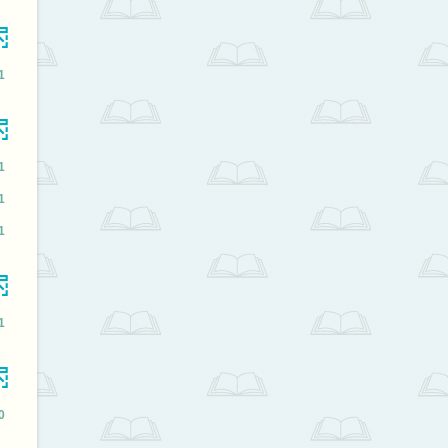
1
1
1
1
1
0