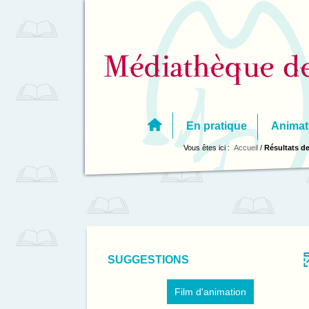
Aller
Aller
Aller
au
au
à
menu
contenu
la
recherche
En pratique
Animat
Vous êtes ici :
Accueil
/
Résultats de
SUGGESTIONS
-
Film d'animation
1