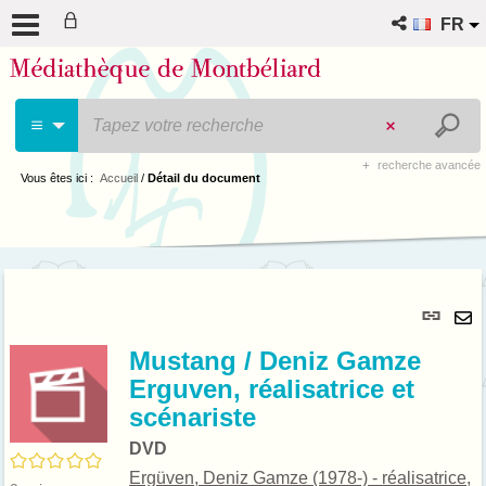
FR
recherche avancée
Vous êtes ici :
Accueil
/
Détail du document
Lie
per
En
(No
Mustang / Deniz Gamze
pa
fenê
Erguven, réalisatrice et
ma
scénariste
DVD
/5
Ergüven, Deniz Gamze (1978-) - réalisatrice,