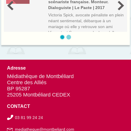
scénariste française. Monteur.
Dialoguiste | Le Pacte | 2017
Victoria Spick, avocate pénaliste en plein
néant sentimental, débarque à un
mariage où elle y retrouve son ami
Vincent, et Sam, un ex-dealer qu'elle a
sorti d'affaire. Le lendemain, Vincent est
accusé de tentative de meurtre par s...
Adresse
Médiathèque de Montbéliard
Centre des Alliés
BP 95287
25205 Montbéliard CEDEX
CONTACT
03 81 99 24 24
mediatheque@montbeliard.com