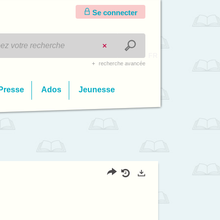
Se connecter
FR
recherche avancée
Presse
Ados
Jeunesse
Partager
Historique
Exports
l'URL
de
de
vos