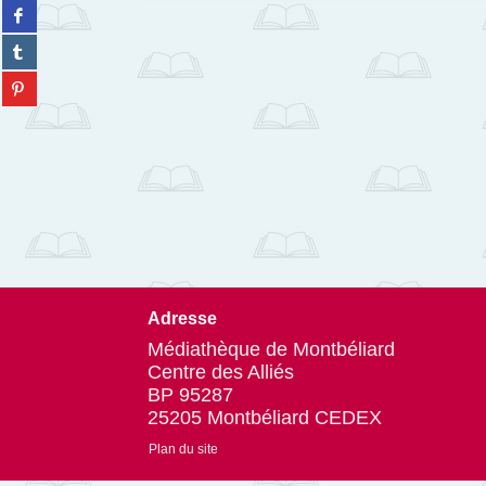
résultats
Partager
twitter
-
sur
(Nouvelle
Partager
cliquer
facebook
fenêtre)
sur
pour
(Nouvelle
Partager
tumblr
ajouter
fenêtre)
sur
(Nouvelle
le
pinterest
fenêtre)
filtre
(Nouvelle
-
fenêtre)
la
recherche
est
mise
à
jour
automatiquement
Adresse
Médiathèque de Montbéliard
Centre des Alliés
BP 95287
25205 Montbéliard CEDEX
Plan du site