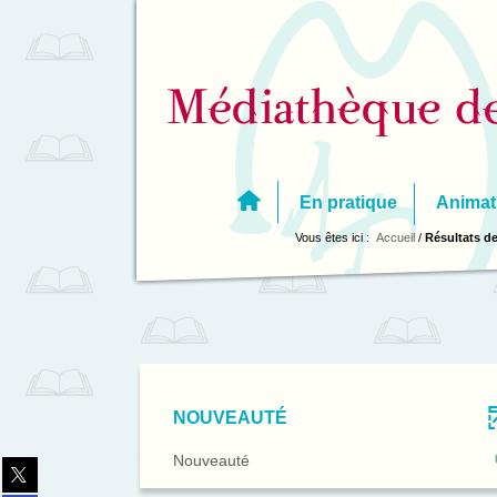
Aller
Aller
Aller
au
au
à
menu
contenu
la
recherche
En pratique
Animat
Vous êtes ici :
Accueil
/
Résultats de
NOUVEAUTÉ
-
Nouveauté
Partager
0
sur