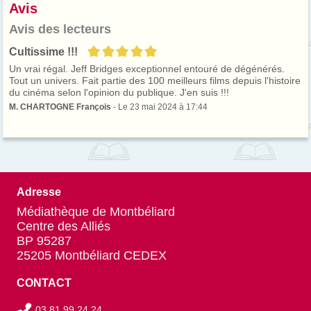
Avis
Chicago, ses mésaventures le
conduisent jus...
Avis des lecteurs
5/5
Cultissime !!!
Un vrai régal. Jeff Bridges exceptionnel entouré de dégénérés.
Tout un univers. Fait partie des 100 meilleurs films depuis l'histoire
du cinéma selon l'opinion du publique. J'en suis !!!
M. CHARTOGNE François
- Le 23 mai 2024 à 17:44
Adresse
Médiathèque de Montbéliard
Centre des Alliés
BP 95287
25205 Montbéliard CEDEX
CONTACT
03 81 99 24 24