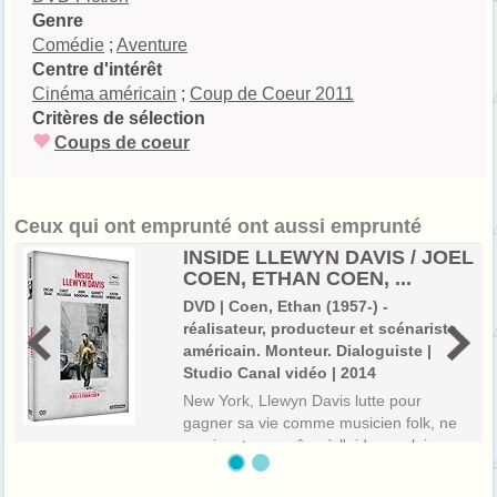
Genre
Comédie
;
Aventure
Centre d'intérêt
Cinéma américain
;
Coup de Coeur 2011
Critères de sélection
Coups de coeur
Ceux qui ont emprunté ont aussi emprunté
INSIDE LLEWYN DAVIS / JOEL
COEN, ETHAN COEN, ...
DVD | Coen, Ethan (1957-) -
réalisateur, producteur et scénariste
américain. Monteur. Dialoguiste |
Studio Canal vidéo | 2014
New York, Llewyn Davis lutte pour
gagner sa vie comme musicien folk, ne
survivant que grâce à l'aide que lui
apportent des amis ou des inconnus.
Des cafés du Village, à un club désert de