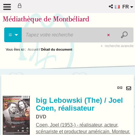
FR
recherche avancée
Vous êtes ici :
Accueil
/
Détail du document
Lie
per
En
(No
big Lebowski (The) / Joel
pa
fenê
Coen, réalisateur
ma
DVD
Coen, Joel (1953-) - réalisateur, acteur,
scénariste et producteur américain. Monteur.