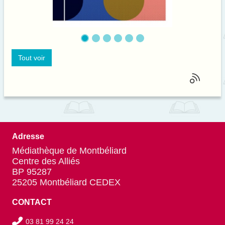
Tout voir
Adresse
Médiathèque de Montbéliard
Centre des Alliés
BP 95287
25205 Montbéliard CEDEX
CONTACT
03 81 99 24 24