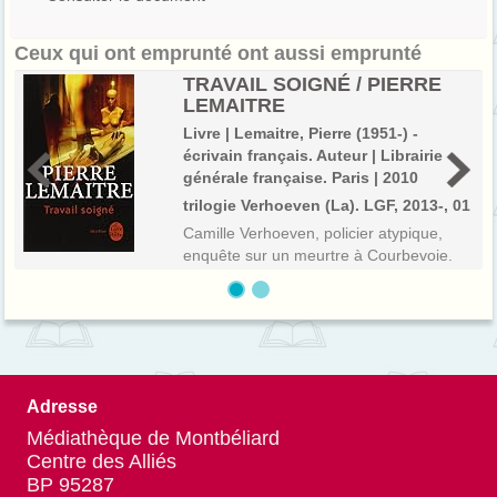
Ceux qui ont emprunté ont aussi emprunté
TRAVAIL SOIGNÉ / PIERRE
LEMAITRE
Livre | Lemaitre, Pierre (1951-) -
écrivain français. Auteur | Librairie
générale française. Paris | 2010
trilogie Verhoeven (La). LGF, 2013-, 01
Camille Verhoeven, policier atypique,
enquête sur un meurtre à Courbevoie.
L'affaire se complique lorsqu'il formule
une hypothèse hors normes qui le met
seul face à un assassin qui semble avoir
tout prévu. Prix Cognac 2006.
Adresse
Médiathèque de Montbéliard
Centre des Alliés
BP 95287