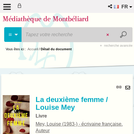
FR
recherche avancée
Vous êtes ici :
Accueil
/
Détail du document
Lie
per
En
(No
La deuxième femme /
pa
fenê
Louise Mey
ma
Livre
Mey, Louise (1983-) - écrivaine française.
Auteur