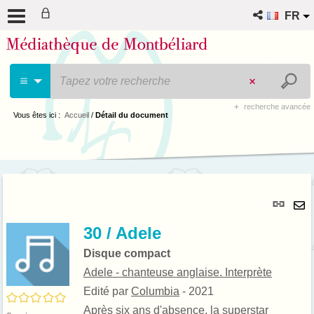
FR
recherche avancée
Vous êtes ici :
Accueil
/
Détail du document
Lie
per
En
(No
30 / Adele
pa
fenê
ma
Disque compact
Adele - chanteuse anglaise. Interprète
Edité par
Columbia
- 2021
/5
Après six ans d'absence, la superstar