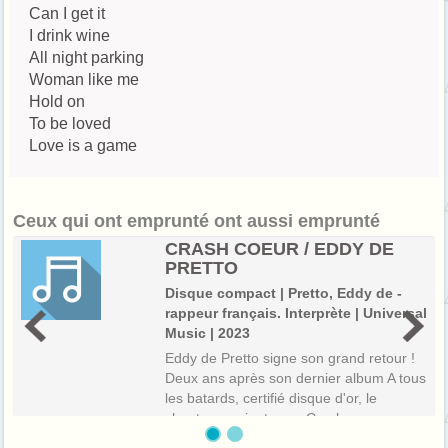
Can I get it
I drink wine
All night parking
Woman like me
Hold on
To be loved
Love is a game
Ceux qui ont emprunté ont aussi emprunté
CRASH COEUR / EDDY DE
PRETTO
Disque compact | Pretto, Eddy de -
rappeur français. Interprète | Universal
Music | 2023
Eddy de Pretto signe son grand retour !
Deux ans après son dernier album A tous
les batards, certifié disque d'or, le
chanteur revient avec Crash coeur.
Auteur, compositeur et interprète, l'artiste