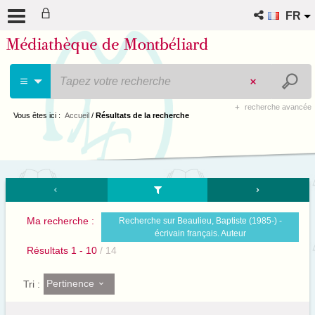
FR
recherche avancée
Vous êtes ici :
Accueil
/
Résultats de la recherche
Ma recherche :
Recherche sur Beaulieu, Baptiste (1985-) -
écrivain français. Auteur
Résultats
1
-
10
/ 14
Pertinence
Tri :