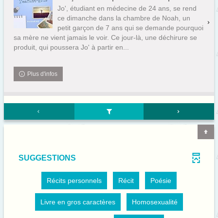
Jo', étudiant en médecine de 24 ans, se rend
ce dimanche dans la chambre de Noah, un
petit garçon de 7 ans qui se demande pourquoi
sa mère ne vient jamais le voir. Ce jour-là, une déchirure se
produit, qui poussera Jo' à partir en...
Plus d'infos
SUGGESTIONS
-
-
-
Récits personnels
Récit
Poésie
1
1
1
r
r
r
é
é
é
-
-
Livre en gros caractères
Homosexualité
s
s
s
1
1
u
u
u
r
r