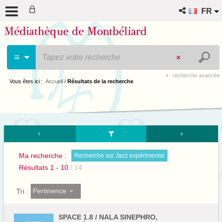
FR
recherche avancée
Vous êtes ici :
Accueil
/
Résultats de la recherche
Ma recherche :
Recherche sur Jazz expérimental
Résultats
1
-
10
/ 14
Pertinence
Tri :
SPACE 1.8 / NALA SINEPHRO,