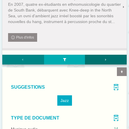
En 2007, quatre ex-étudiants en ethnomusicologie du quartier
de South Bank, débarquent avec Knee-deep in the North
Sea, un ovni d'ambient jazz irréel boosté par les sonorités
nouvelles du hang, instrument à percussion proche du st...
Plus d'infos
SUGGESTIONS
-
Jazz
1
4
r
é
TYPE DE DOCUMENT
s
u
l
-
14