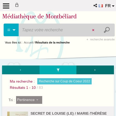
FR
recherche avancée
Vous êtes ici :
Accueil
/
Résultats de la recherche
Ma recherche :
Recherche sur Coup de Coeur 2022
Résultats
1
-
10
/ 83
Pertinence
Tri :
SECRET DE LOUISE (LE) / MARIE-THÉRÈSE