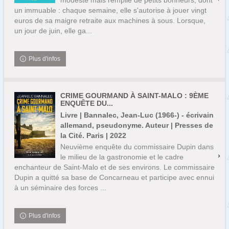
modeste mais remplie de petits bonheurs, dont
un immuable : chaque semaine, elle s'autorise à jouer vingt
euros de sa maigre retraite aux machines à sous. Lorsque,
un jour de juin, elle ga...
Plus d'infos
CRIME GOURMAND À SAINT-MALO : 9ÈME
ENQUÊTE DU...
Livre | Bannalec, Jean-Luc (1966-) - écrivain
allemand, pseudonyme. Auteur | Presses de
la Cité. Paris | 2022
Neuvième enquête du commissaire Dupin dans
le milieu de la gastronomie et le cadre
enchanteur de Saint-Malo et de ses environs. Le commissaire
Dupin a quitté sa base de Concarneau et participe avec ennui
à un séminaire des forces ...
Plus d'infos