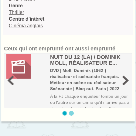
Genre
Thriller
Centre d'intérêt
Cinéma anglais
Ceux qui ont emprunté ont aussi emprunté
NUIT DU 12 (LA) / DOMINIK
MOLL, RÉALISATEUR E...
DVD | Moll, Dominik (1962-) -
réalisateur et scénariste français.
Metteur en scène ou réalisateur.
Scénariste | Blaq out. Paris | 2022
À la PJ chaque enquêteur tombe un jour
ou l'autre sur un crime qu'il n'arrive pas à
résoudre et qui le hante. Pour Yohan
c'est le meurtre de Clara. Les
interrogatoires se succèdent, les
suspects ne manquent pas, et les doutes
de Y...