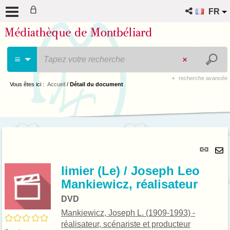
FR
recherche avancée
Vous êtes ici :
Accueil
/
Détail du document
Lie
per
En
(No
limier (Le) / Joseph Leo
pa
fenê
Mankiewicz, réalisateur
ma
DVD
Mankiewicz, Joseph L. (1909-1993) -
/5
réalisateur, scénariste et producteur