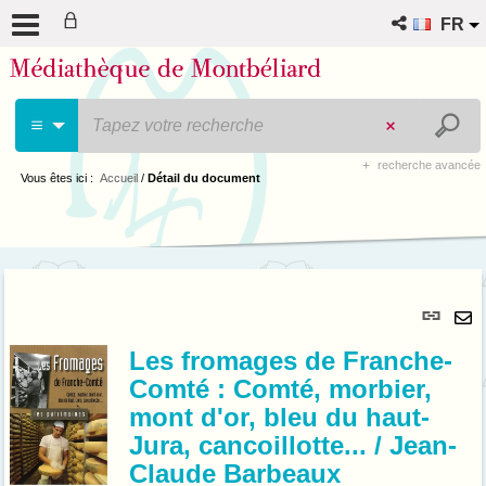
FR
recherche avancée
Vous êtes ici :
Accueil
/
Détail du document
Lie
per
En
(No
Les fromages de Franche-
pa
fenê
Comté : Comté, morbier,
ma
mont d'or, bleu du haut-
Jura, cancoillotte... / Jean-
Claude Barbeaux