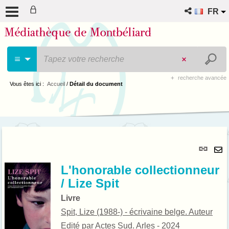
FR
recherche avancée
Vous êtes ici :
Accueil
/
Détail du document
Lie
per
En
(No
L'honorable collectionneur
pa
fenê
/ Lize Spit
ma
Livre
Spit, Lize (1988-) - écrivaine belge. Auteur
Edité par
Actes Sud. Arles
- 2024