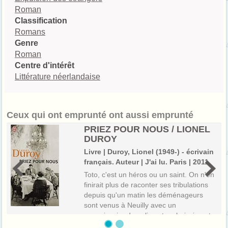
Roman
Classification
Romans
Genre
Roman
Centre d'intérêt
Littérature néerlandaise
Ceux qui ont emprunté ont aussi emprunté
PRIEZ POUR NOUS / LIONEL
DUROY
Livre | Duroy, Lionel (1949-) - écrivain
français. Auteur | J'ai lu. Paris | 2011
Toto, c'est un héros ou un saint. On n'en
finirait plus de raconter ses tribulations
depuis qu'un matin les déménageurs
sont venus à Neuilly avec un
commissaire de police et un huissier, et
qu'on l'a envoyé dans un logement