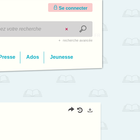
Se connecter
FR
recherche avancée
Presse
Ados
Jeunesse
Partager
Historique
Exports
l'URL
de
de
vos