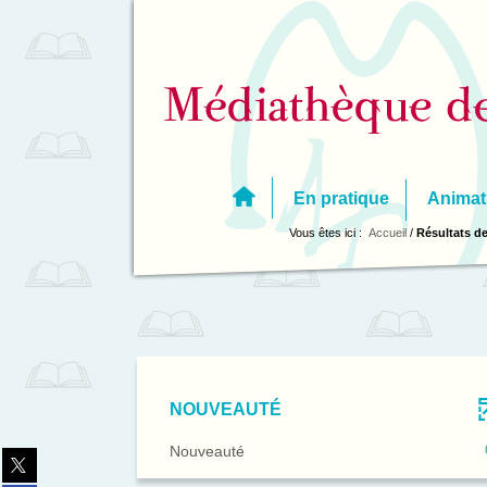
Aller
Aller
Aller
au
au
à
menu
contenu
la
recherche
En pratique
Animat
Vous êtes ici :
Accueil
/
Résultats de
NOUVEAUTÉ
-
Nouveauté
Partager
0
sur