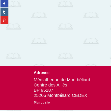
résultats
Partager
twitter
-
sur
(Nouvelle
Partager
cliquer
facebook
fenêtre)
sur
pour
(Nouvelle
Partager
tumblr
ajouter
fenêtre)
sur
(Nouvelle
le
pinterest
fenêtre)
filtre
(Nouvelle
-
fenêtre)
la
recherche
est
mise
à
jour
automatiquement
Adresse
Médiathèque de Montbéliard
Centre des Alliés
BP 95287
25205 Montbéliard CEDEX
Plan du site