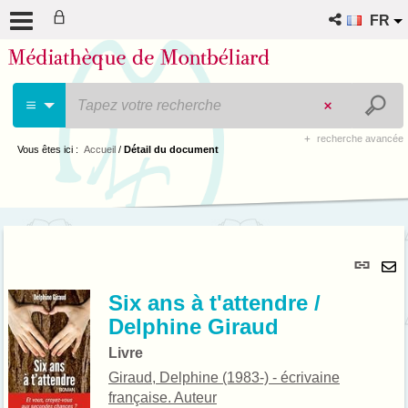
FR
recherche avancée
Vous êtes ici :
Accueil
/
Détail du document
Lie
per
En
(No
Six ans à t'attendre /
pa
fenê
Delphine Giraud
ma
Livre
Giraud, Delphine (1983-) - écrivaine
française. Auteur