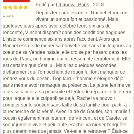
Edité par
Librinova. Paris
- 2018
5/5
Depuis leur adolescence, Rachel et Vincent
1
avis
vivent un amour fort et passionné. Mais
quelques jours après avoir célébré leurs dix ans de
rencontre, Vincent disparaît dans des conditions tragiques.
L'histoire commence six ans après l'accident. Alors que
Rachel essaie de mener sa nouvelle vie sans lui, toujours au
coeur de sa Vendée natale, elle croise par hasard dans les
rues de Paris, un homme qui lui ressemble terriblement. Elle
est certaine que c'est lui. Mais les quelques secondes
d'effarement qui l'empêchent de réagir lui font manquer ce
rendez-vous du destin. Trop tard. L'homme s'éloigne déjà
sans même avoir remarqué sa présence. La jeune femme va
alors se lancer à sa poursuite et tenter de réparer cette erreur
pour laquelle elle culpabilise déjà. Rachel va pouvoir
compter sur le soutien sans faille de sa famille pour partir à
la recherche de la vérité. Avec l'aide de Gautier, son impulsif
cousin également meilleur ami de Vincent, et de Carole, sa
soeur jumelle vive et pétillante, Rachel va mener l'enquête,
plus déterminée que jamais. Va-t-elle le retrouver ? Était-ce