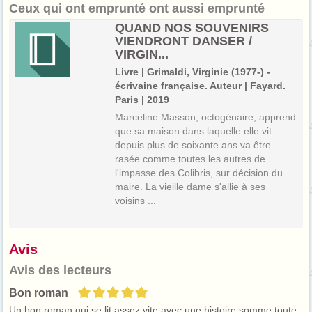
Ceux qui ont emprunté ont aussi emprunté
QUAND NOS SOUVENIRS
VIENDRONT DANSER /
VIRGIN...
Livre | Grimaldi, Virginie (1977-) -
écrivaine française. Auteur | Fayard.
Paris | 2019
Marceline Masson, octogénaire, apprend
que sa maison dans laquelle elle vit
depuis plus de soixante ans va être
rasée comme toutes les autres de
l'impasse des Colibris, sur décision du
maire. La vieille dame s'allie à ses
voisins ...
Avis
Avis des lecteurs
5/5
Bon roman
Un bon roman qui se lit assez vite avec une histoire somme toute