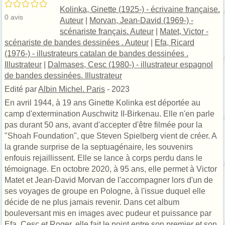
/5
Kolinka, Ginette (1925-) - écrivaine française.
0
avis
Auteur
|
Morvan, Jean-David (1969-) -
scénariste français. Auteur
|
Matet, Victor -
scénariste de bandes dessinées . Auteur
|
Efa, Ricard
(1976-) - illustrateurs catalan de bandes dessinées .
Illustrateur
|
Dalmases, Cesc (1980-) - illustrateur espagnol
de bandes dessinées. Illustrateur
Edité par
Albin Michel. Paris
- 2023
En avril 1944, à 19 ans Ginette Kolinka est déportée au
camp d'extermination Auschwitz II-Birkenau. Elle n'en parle
pas durant 50 ans, avant d'accepter d'être filmée pour la
"Shoah Foundation", que Steven Spielberg vient de créer. A
la grande surprise de la septuagénaire, les souvenirs
enfouis rejaillissent. Elle se lance à corps perdu dans le
témoignage. En octobre 2020, à 95 ans, elle permet à Victor
Matet et Jean-David Morvan de l'accompagner lors d'un de
ses voyages de groupe en Pologne, à l'issue duquel elle
décide de ne plus jamais revenir. Dans cet album
bouleversant mis en images avec pudeur et puissance par
Efa, Cesc et Roger, elle fait le point entre son premier et son