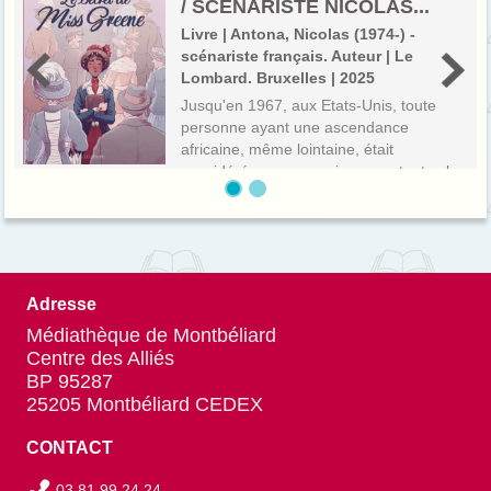
/ SCÉNARISTE NICOLAS...
Livre | Antona, Nicolas (1974-) -
scénariste français. Auteur | Le
Lombard. Bruxelles | 2025
Jusqu'en 1967, aux Etats-Unis, toute
personne ayant une ascendance
africaine, même lointaine, était
considérée comme noire, avec toutes les
conséquences que cela pouvait avoir.
C'est pourquoi, à l'orée du 20e siècle,
Belle Greener...
Adresse
Médiathèque de Montbéliard
Centre des Alliés
BP 95287
25205 Montbéliard CEDEX
CONTACT
03 81 99 24 24