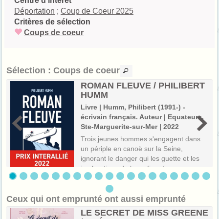
Centre d'intérêt
Déportation
;
Coup de Coeur 2025
Critères de sélection
Coups de coeur
Sélection
: Coups de coeur
ROMAN FLEUVE / PHILIBERT
HUMM
Livre | Humm, Philibert (1991-) -
écrivain français. Auteur | Equateurs.
Ste-Marguerite-sur-Mer | 2022
Trois jeunes hommes s'engagent dans
un périple en canoë sur la Seine,
ignorant le danger qui les guette et les
implorations de leurs fiancées
s
respectives. Premier roman.
Ceux qui ont emprunté ont aussi emprunté
LE SECRET DE MISS GREENE