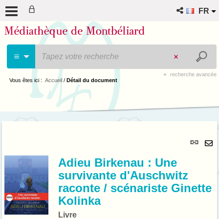
FR
recherche avancée
Vous êtes ici :
Accueil
/
Détail du document
Lie
per
En
(No
Adieu Birkenau : Une
pa
fenê
survivante d'Auschwitz
ma
raconte / scénariste Ginette
Kolinka
Livre