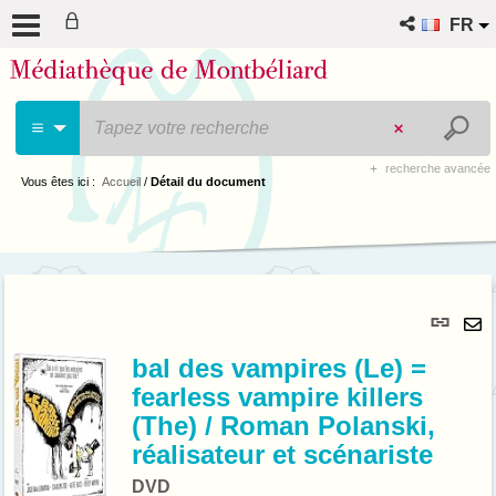
FR
recherche avancée
Vous êtes ici :
Accueil
/
Détail du document
Lie
per
En
(No
bal des vampires (Le) =
pa
fenê
fearless vampire killers
ma
(The) / Roman Polanski,
réalisateur et scénariste
DVD