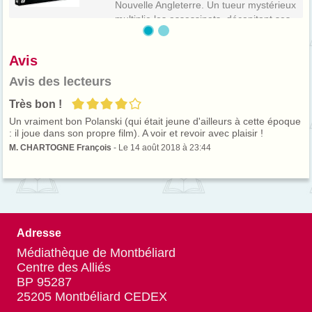
Nouvelle Angleterre. Un tueur mystérieux
multiplie les assassinats, décapitant ses
victimes. La police de New York dépèche
l'un de ses meilleurs éléments dont
Avis
l'esprit rationnel va peu à peu...
Avis des lecteurs
4/5
Très bon !
Un vraiment bon Polanski (qui était jeune d'ailleurs à cette époque
: il joue dans son propre film). A voir et revoir avec plaisir !
M. CHARTOGNE François
- Le 14 août 2018 à 23:44
Adresse
Médiathèque de Montbéliard
Centre des Alliés
BP 95287
25205 Montbéliard CEDEX