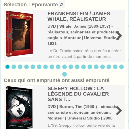
Sélection
: Epouvante
FRANKENSTEIN / JAMES
WHALE, RÉALISATEUR
DVD | Whale, James (1889-1957) -
réalisateur, scénariste et producteur
anglais. Monteur | Universal Studio |
1931
Le Dr. Frankenstein réussit enfin a créer
un être vivant à partir de membres
humains collectés sur des cadavres.
Mais la créature échappe bientôt à son
contrôle...
Ceux qui ont emprunté ont aussi emprunté
SLEEPY HOLLOW : LA
LÉGENDE DU CAVALIER
SANS T...
DVD | Burton, Tim (1958-) - cinéaste,
scénariste et écrivain américain.
Monteur | Universal Studio | 2000
1799, Sleepy Hollow, petite ville de la