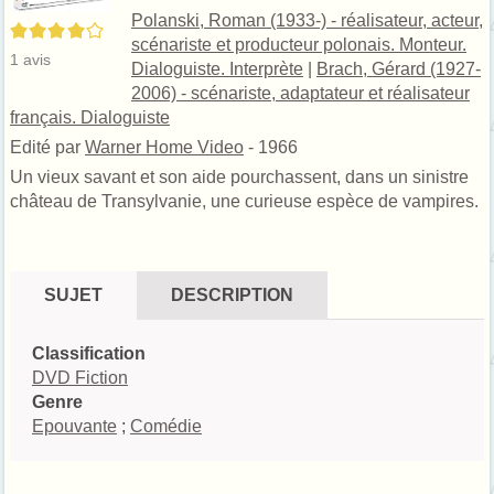
Polanski, Roman (1933-) - réalisateur, acteur,
4/5
scénariste et producteur polonais. Monteur.
1
avis
Dialoguiste. Interprète
|
Brach, Gérard (1927-
2006) - scénariste, adaptateur et réalisateur
français. Dialoguiste
Edité par
Warner Home Video
- 1966
Un vieux savant et son aide pourchassent, dans un sinistre
château de Transylvanie, une curieuse espèce de vampires.
SUJET
DESCRIPTION
Classification
DVD Fiction
Genre
Epouvante
;
Comédie