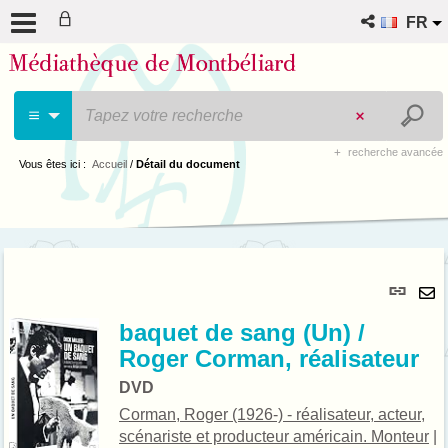
FR
recherche avancée
Vous êtes ici :
Accueil
/
Détail du document
Lie
per
En
(No
baquet de sang (Un) /
pa
fenê
Roger Corman, réalisateur
ma
DVD
Corman, Roger (1926-) - réalisateur, acteur,
scénariste et producteur américain. Monteur
|