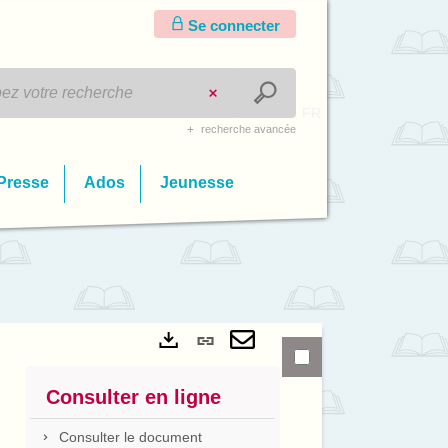
Se connecter
FR
recherche avancée
Presse
Ados
Jeunesse
Lien
Exports
permanent
Envoyer
Consulter en ligne
(Nouvelle
par
Consulter le document
fenêtre)
mail