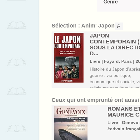
Genre
Sélection
: Anim' Japon
NTIEL, ET RIEN
JAPON
TRE (L') : OU
CONTEMPORAIN (L
ENT ...
SOUS LA DIRECT
D...
| Sasaki, Fumio. Auteur
Livre | Fayard. Paris | 2
édaniel. Paris | 2017
Histoire du Japon d'après
ller international sur le
guerre : vie politique,
lisme à la japonaise,
économique et sociale, v
à + de 250,000 ex. au
religieuse et culturelle, re
du Japon avec le monde,
Ceux qui ont emprunté ont auss
histoire du Japon rural, d
forces armées japonaises
ROMANS ET 
crime organisé et de la po
MAURICE G
de ...
Livre | Genevoi
écrivain frança