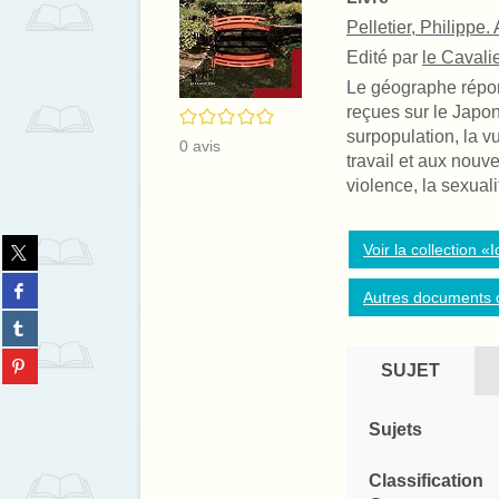
Pelletier, Philippe.
Edité par
le Cavalie
Le géographe répo
reçues sur le Japon 
/5
surpopulation, la v
0
avis
travail et aux nouve
violence, la sexualit
Partager
Voir la collection 
sur
Partager
twitter
Autres documents d
sur
(Nouvelle
Partager
facebook
fenêtre)
sur
(Nouvelle
Partager
tumblr
SUJET
fenêtre)
sur
(Nouvelle
pinterest
fenêtre)
(Nouvelle
Sujets
fenêtre)
Classification