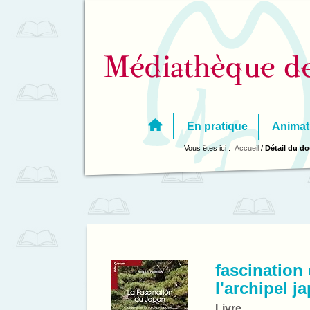
Aller
Aller
Aller
au
au
à
menu
contenu
la
recherche
En pratique
Animat
Vous êtes ici :
Accueil
/
Détail du d
fascination
l'archipel j
Livre