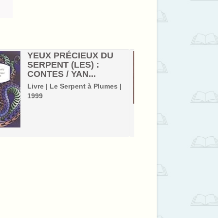
YEUX PRÉCIEUX DU
JAPON
SERPENT (LES) :
/ PHO
CONTES / YAN...
FELICE
Livre | Le Serpent à Plumes |
Livre | B
1999
Photogra