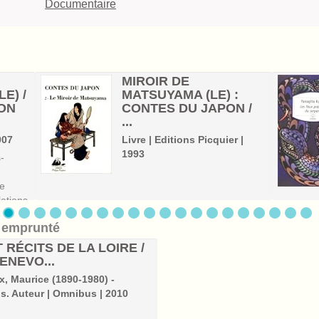
Documentaire
MIROIR DE
E) /
MATSUYAMA (LE) :
ION
CONTES DU JAPON /
...
007
Livre | Editions Picquier |
1993
-
ie
lations
i emprunté
es
, du
RÉCITS DE LA LOIRE /
lice,
ENEVO...
x, Maurice (1890-1980) -
is. Auteur | Omnibus | 2010