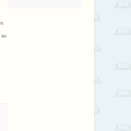
es
s au