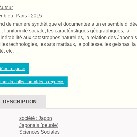
 Auteur
r bleu. Paris
- 2015
nd de manière synthétique et documentée à un ensemble d'idé
: l'uniformité sociale, les caractéristiques géographiques, la
ulnérabilité aux catastrophes naturelles, la relation des Japonai
lles technologies, les arts martiaux, la politesse, les geishas, la
é, etc.
«Idées reçues»
ans la collection «Idées reçues»
DESCRIPTION
société : Japon
Japonais (peuple)
Sciences Sociales